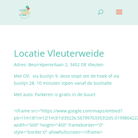
Locatie Vleuterweide
Adres: Beurréperenlaan 2, 3452 DE Vleuten
Met OV: via buslijn 9, deze stopt om de hoek of via
buslijn 28, 10 minuten lopen vanaf de bushalte
Met auto: Parkeren is gratis in de buurt
<iframe src="https://www.google.com/maps/embed?
pb=!1m18!1m12!1m3!1d39226.56799763353!2d5.0199804222
width="600" height="450" frameborder="0"
style="border:0" allowfullscreen></iframe>