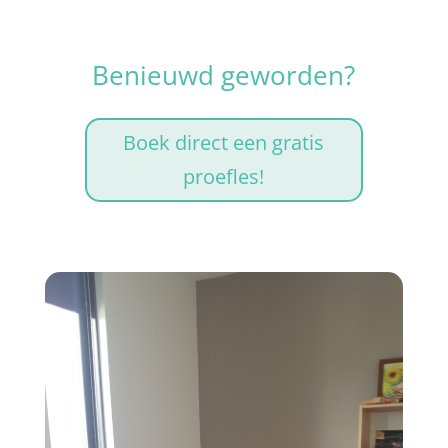
Benieuwd geworden?
Boek direct een gratis
proefles!