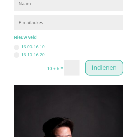
Nieuw veld
16.00-16.10
16.10-16.20
Indienen
=
10 + 6