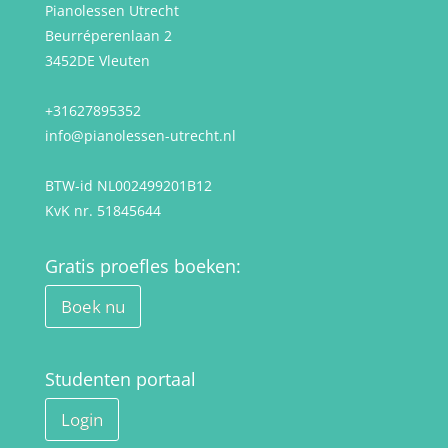
Pianolessen Utrecht
Beurréperenlaan 2
3452DE Vleuten
+31627895352
info@pianolessen-utrecht.nl
BTW-id NL002499201B12
KvK nr. 51845644
Gratis proefles boeken:
Boek nu
Studenten portaal
Login